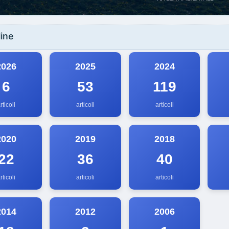
ine
2026
2025
2024
6
53
119
rticoli
articoli
articoli
2020
2019
2018
22
36
40
rticoli
articoli
articoli
2014
2012
2006