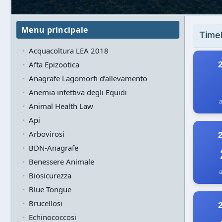
Menu principale
Timel
Acquacoltura LEA 2018
Afta Epizootica
Anagrafe Lagomorfi d’allevamento
Anemia infettiva degli Equidi
a
Animal Health Law
Api
Arbovirosi
BDN-Anagrafe
Benessere Animale
a
Biosicurezza
Blue Tongue
Brucellosi
Echinococcosi