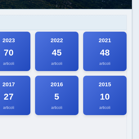
2023
2022
2021
70
45
48
articoli
articoli
articoli
2017
2016
2015
27
5
10
articoli
articoli
articoli