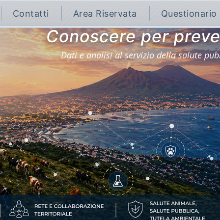
Contatti
Area Riservata
Questionario
Conoscere per preve
Dati e analisi al servizio della salute pub