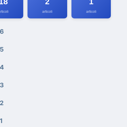
18
2
1
rticoli
articoli
articoli
6
5
4
3
2
1