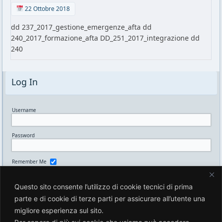
22 Ottobre 2018
dd 237_2017_gestione_emergenze_afta dd
240_2017_formazione_afta DD_251_2017_integrazione dd
240
Log In
Username
Password
Remember Me
Questo sito consente l’utilizzo di cookie tecnici di prima
Lost your password?
parte e di cookie di terze parti per assicurare all’utente una
migliore esperienza sul sito.