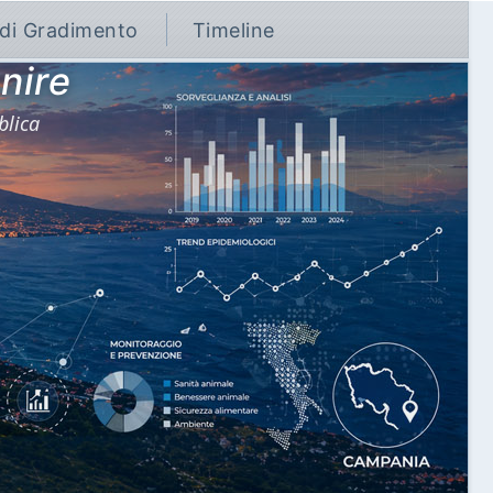
 di Gradimento
Timeline
nire
blica