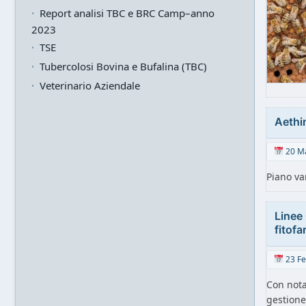
Report analisi TBC e BRC Camp–anno
2023
TSE
Tubercolosi Bovina e Bufalina (TBC)
Veterinario Aziendale
Aethi
20 M
Piano va
Linee 
fitof
23 Fe
Con nota
gestione