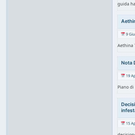
guida ha
Aethi
9 Giu
Aethina
Nota 
19 Ap
Piano di
Decis
infest
15 Ap
decision