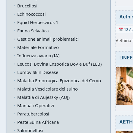
Brucellosi
Echinococcosi
Aethi
Equid Herpesvirus 1
12 Ap
Fauna Selvatica
Gestione animali problematici
Aethina 
Materiale Formativo
Influenza aviaria (IA)
LINE
Leucosi Bovina Enzootica Bov e Buf (LEB)
Lumpy Skin Disease
Malattia Emorragica Epizootica del Cervo
Malattia Vescicolare del suino
Malattia di Aujeszky (AUJ)
Manuali Operativi
Paratubercolosi
AETH
Peste Suina Africana
Salmonellosi