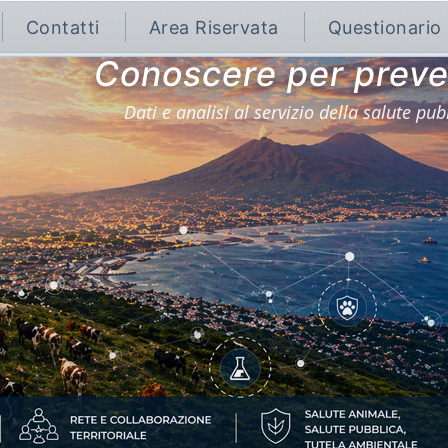
Contatti
Area Riservata
Questionario
Conoscere per preve
Dati e analisi al servizio della salute pub