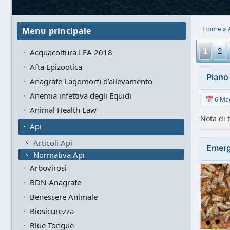
Home
»
Menu principale
1
2
Acquacoltura LEA 2018
Afta Epizootica
Piano
Anagrafe Lagomorfi d’allevamento
Anemia infettiva degli Equidi
6 Mag
Animal Health Law
Nota di 
Api
Articoli Api
Emerg
Normativa Api
Arbovirosi
BDN-Anagrafe
Benessere Animale
Biosicurezza
Blue Tongue