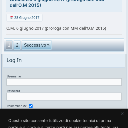
dell’O.M 2015)
28 Giugno 2017
O.M. 6 giugno 2017 (proroga con MM dell’O.M 2015)
1
2
Successivo »
Log In
Username
Password
Remember Me
Questo sito consente l’utilizzo di cookie tecnici di prima
Lost your password?
parte e di cookie di terze parti per assicurare all’utente una