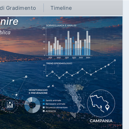
 di Gradimento
Timeline
nire
blica