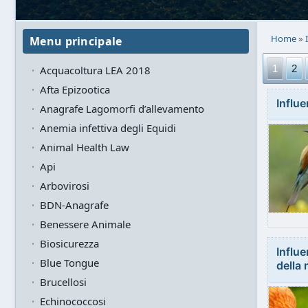
Home
»
Menu principale
1
2
Acquacoltura LEA 2018
Afta Epizootica
Influe
Anagrafe Lagomorfi d’allevamento
Anemia infettiva degli Equidi
Animal Health Law
Api
Arbovirosi
BDN-Anagrafe
Benessere Animale
Biosicurezza
Influe
Blue Tongue
della 
Brucellosi
Echinococcosi