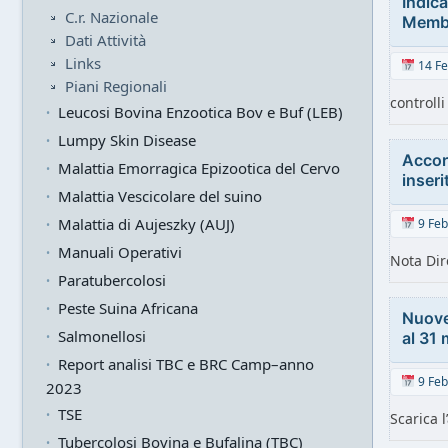
Indica
C.r. Nazionale
Membri
Dati Attività
Links
14 Fe
Piani Regionali
controll
Leucosi Bovina Enzootica Bov e Buf (LEB)
Lumpy Skin Disease
Accord
Malattia Emorragica Epizootica del Cervo
inseri
Malattia Vescicolare del suino
Malattia di Aujeszky (AUJ)
9 Feb
Manuali Operativi
Nota Dir
Paratubercolosi
Peste Suina Africana
Nuove 
Salmonellosi
al 31
Report analisi TBC e BRC Camp–anno
9 Feb
2023
TSE
Scarica l
Tubercolosi Bovina e Bufalina (TBC)