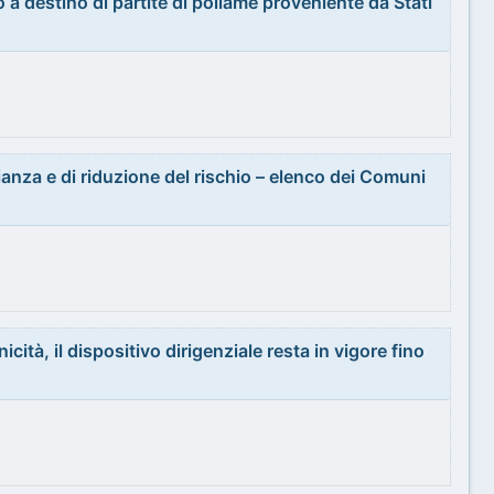
o a destino di partite di pollame proveniente da Stati
anza e di riduzione del rischio – elenco dei Comuni
cità, il dispositivo dirigenziale resta in vigore fino