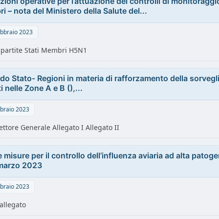
zioni operative per l’attuazione dei controlli di monitoraggi
 – nota del Ministero della Salute del...
bbraio 2023
i partite Stati Membri H5N1
o Stato- Regioni in materia di rafforzamento della sorvegli
ti nelle Zone A e B (),...
braio 2023
ettore Generale Allegato I Allegato II
misure per il controllo dell’influenza aviaria ad alta patogeni
 marzo 2023
braio 2023
’allegato