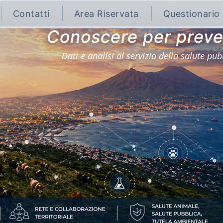
Contatti
Area Riservata
Questionario
Conoscere per preve
Dati e analisi al servizio della salute pub