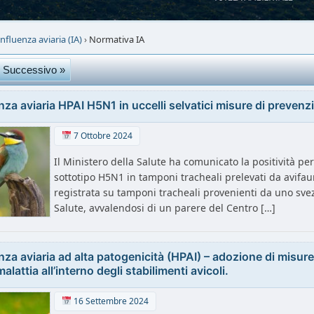
Influenza aviaria (IA)
›
Normativa IA
Successivo »
nza aviaria HPAI H5N1 in uccelli selvatici misure di prevenz
7 Ottobre 2024
Il Ministero della Salute ha comunicato la positività per
sottotipo H5N1 in tamponi tracheali prelevati da avifaun
registrata su tamponi tracheali provenienti da uno svezz
Salute, avvalendosi di un parere del Centro […]
nza aviaria ad alta patogenicità (HPAI) – adozione di misure 
malattia all’interno degli stabilimenti avicoli.
16 Settembre 2024