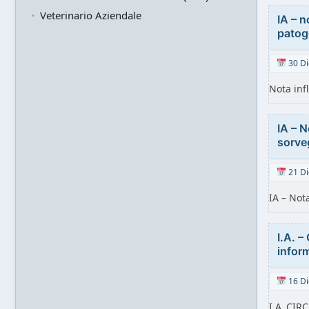
Veterinario Aziendale
IA – 
patog
30 Di
Nota inf
IA – 
sorveg
21 Di
IA – Not
I.A. –
infor
16 Di
I.A..CIR