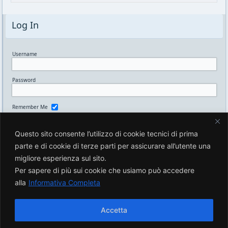
Log In
Username
Password
Remember Me
Questo sito consente l’utilizzo di cookie tecnici di prima
Lost your password?
parte e di cookie di terze parti per assicurare all’utente una
migliore esperienza sul sito.
Per sapere di più sui cookie che usiamo può accedere
Home
Izsm
Orsa
|
|
alla
Informativa Completa
Dichiarazione di accessibilità
Accetta
© 2026 Osservatorio Epidemiologico Veterinario